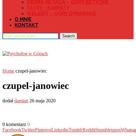
SIERRA NEVADA – GÓRY BETYCKIE
TATRY – KARPATY
WELEBIT – GÓRY DYNARSKIE
O MNIE
KONTAKT
Search
Home
czupel-janowiec
czupel-janowiec
dodał
damian
26 maja 2020
0 komentarz
0
Facebook
Twitter
Pinterest
Linkedin
Tumblr
Reddit
Stumbleupon
Whatsa