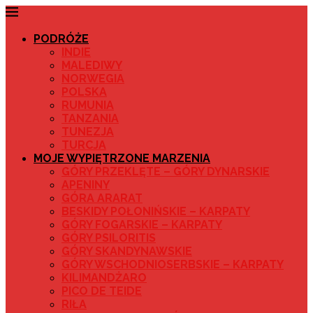
PODRÓŻE
INDIE
MALEDIWY
NORWEGIA
POLSKA
RUMUNIA
TANZANIA
TUNEZJA
TURCJA
MOJE WYPIĘTRZONE MARZENIA
GÓRY PRZEKLĘTE – GÓRY DYNARSKIE
APENINY
GÓRA ARARAT
BESKIDY POŁONIŃSKIE – KARPATY
GÓRY FOGARSKIE – KARPATY
GÓRY PSILORITIS
GÓRY SKANDYNAWSKIE
GÓRY WSCHODNIOSERBSKIE – KARPATY
KILIMANDŻARO
PICO DE TEIDE
RIŁA