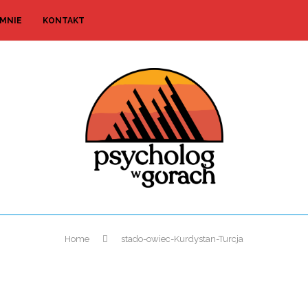
 MNIE
KONTAKT
Home
stado-owiec-Kurdystan-Turcja
stado-owiec-Kurdystan-Turcja
dodał
Damian
13 lipca 2021