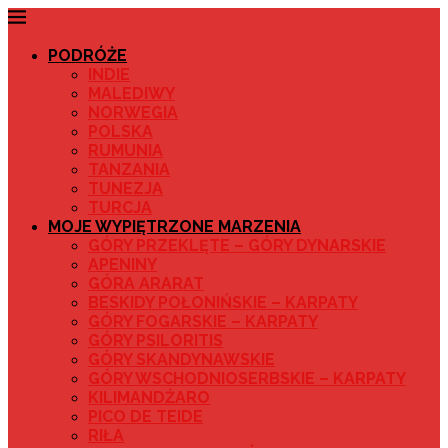
PODRÓŻE
INDIE
MALEDIWY
NORWEGIA
POLSKA
RUMUNIA
TANZANIA
TUNEZJA
TURCJA
MOJE WYPIĘTRZONE MARZENIA
GÓRY PRZEKLĘTE – GÓRY DYNARSKIE
APENINY
GÓRA ARARAT
BESKIDY POŁONIŃSKIE – KARPATY
GÓRY FOGARSKIE – KARPATY
GÓRY PSILORITIS
GÓRY SKANDYNAWSKIE
GÓRY WSCHODNIOSERBSKIE – KARPATY
KILIMANDŻARO
PICO DE TEIDE
RIŁA