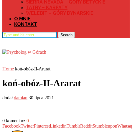
SIERRA NEVADA – GÓRY BETYCKIE
TATRY – KARPATY
WELEBIT – GÓRY DYNARSKIE
O MNIE
KONTAKT
Search
Home
koń-obóz-II-Ararat
koń-obóz-II-Ararat
dodał
damian
30 lipca 2021
0 komentarz
0
Facebook
Twitter
Pinterest
Linkedin
Tumblr
Reddit
Stumbleupon
Whatsa