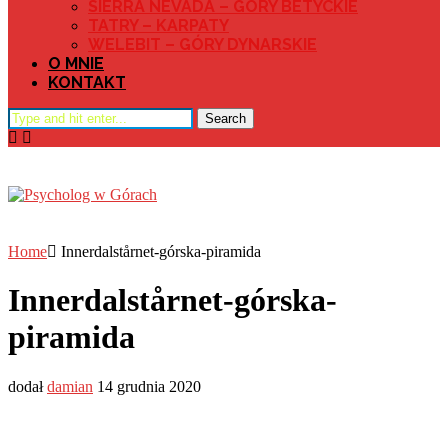
SIERRA NEVADA – GÓRY BETYCKIE
TATRY – KARPATY
WELEBIT – GÓRY DYNARSKIE
O MNIE
KONTAKT
Search
Home
Innerdalstårnet-górska-piramida
Innerdalstårnet-górska-
piramida
dodał
damian
14 grudnia 2020