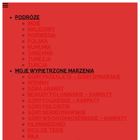
PODRÓŻE
INDIE
MALEDIWY
NORWEGIA
POLSKA
RUMUNIA
TANZANIA
TUNEZJA
TURCJA
MOJE WYPIĘTRZONE MARZENIA
GÓRY PRZEKLĘTE – GÓRY DYNARSKIE
APENINY
GÓRA ARARAT
BESKIDY POŁONIŃSKIE – KARPATY
GÓRY FOGARSKIE – KARPATY
GÓRY PSILORITIS
GÓRY SKANDYNAWSKIE
GÓRY WSCHODNIOSERBSKIE – KARPATY
KILIMANDŻARO
PICO DE TEIDE
RIŁA