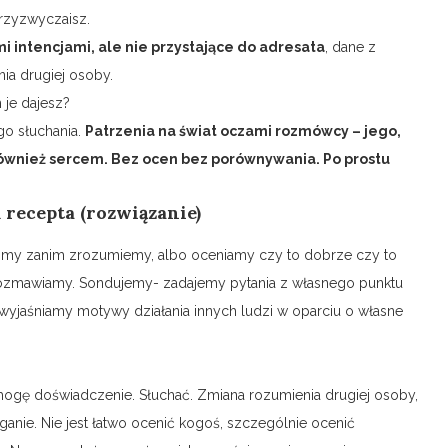
przyzwyczaisz.
i intencjami, ale nie przystające do adresata
, dane z
ia drugiej osoby.
 je dajesz?
o słuchania.
Patrzenia na świat oczami rozmówcy – jego,
 również sercem. Bez ocen bez porównywania. Po prostu
recepta (rozwiązanie)
dzimy zanim zrozumiemy, albo oceniamy czy to dobrze czy to
ą rozmawiamy. Sondujemy- zadajemy pytania z własnego punktu
– wyjaśniamy motywy działania innych ludzi w oparciu o własne
mogę doświadczenie. Słuchać. Zmiana rozumienia drugiej osoby,
eganie. Nie jest łatwo ocenić kogoś, szczególnie ocenić