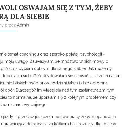
WOLI OSWAJAM SIĘ Z TYM, ŻEBY
RĄ DLA SIEBIE
any przez
Admin
 mnie temat coachingu oraz szeroko pojętej psychologii –
uwają moją uwagę. Zauważyłam, że mnóstwo w nich mowy o
w itp. A co z byciem dobrym dla samego siebie? Jak możemy
docenianiu siebie? Zdecydowałam się napisać kilka zdań na ten
anie bliskich osób przychodzi mi łatwo i daje ogromną
ój opór. Dlaczego? Im więcej się nad tym zastanawiałam, tym
cież to normalne, że uporałam się z kolejnym problemem czy
cież nic nadzwyczajnego.
 jazdy – przecież jeszcze mnóstwo pracy żebym opanowała
tka uprawniająca do siadania za kółkiem baaardzo rzadko idzie w