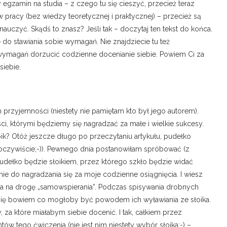
gzamin na studia – z czego tu się cieszyć, przecież teraz
 pracy (bez wiedzy teoretycznej i praktycznej) – przecież są
auczyć. Skądś to znasz? Jeśli tak – doczytaj ten tekst do końca.
ę do stawiania sobie wymagań. Nie znajdziecie tu też
wymagań dorzucić codzienne docenianie siebie. Powiem Ci za
siebie.
 przyjemności (niestety nie pamiętam kto był jego autorem).
ci, którymi będziemy się nagradzać za małe i wielkie sukcesy.
łoik? Otóż jeszcze długo po przeczytaniu artykułu, pudełko
oczywiście;-)). Pewnego dnia postanowiłam spróbować (z
udełko będzie słoikiem, przez którego szkło będzie widać
e do nagradzania się za moje codzienne osiągnięcia. I wiesz
cia na drogę „samowspierania”. Podczas spisywania drobnych
się bowiem co mogłoby być powodem ich wyławiania ze słoika.
 za które miałabym siebie docenić. I tak, całkiem przez
w tego ćwiczenia (nie jest nim niestety wybór słoika;-) –