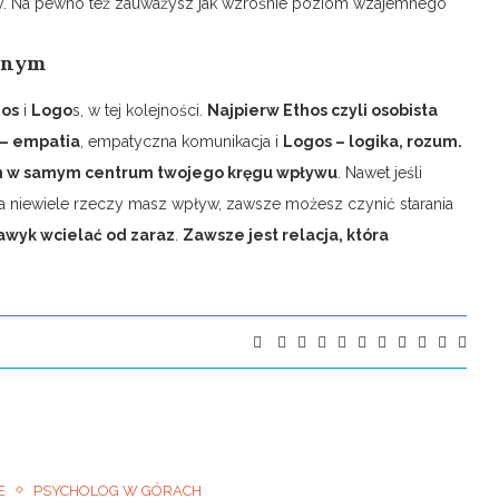
y. Na pewno też zauważysz jak wzrośnie poziom wzajemnego
ianym
hos
i
Logo
s, w tej kolejności.
Najpierw Ethos czyli osobista
– empatia
, empatyczna komunikacja i
Logos – logika, rozum.
ię on w samym centrum twojego kręgu wpływu
. Nawet jeśli
a niewiele rzeczy masz wpływ, zawsze możesz czynić starania
nawyk wcielać od zaraz
.
Zawsze jest relacja, która
E
PSYCHOLOG W GÓRACH