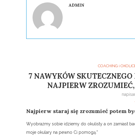
ADMIN
COACHING i OKOLIC
7 NAWYKÓW SKUTECZNEGO DZ
NAJPIERW ZROZUMIEĆ
napis
Najpierw
staraj
się
zrozumieć potem b
Wyobraźmy sobie idziemy do okulisty a on zamiast bad
moje okulary na pewno Ci pomogą.”