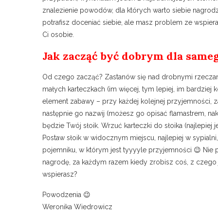
znalezienie powodów, dla których warto siebie nagrod
potrafisz doceniać siebie, ale masz problem ze wspiera
Ci osobie.
Jak zacząć być dobrym dla sameg
Od czego zacząć? Zastanów się nad drobnymi rzeczami,
małych karteczkach (im więcej, tym lepiej, im bardziej k
element zabawy – przy każdej kolejnej przyjemności, z
następnie go nazwij (możesz go opisać flamastrem, nakl
będzie Twój słoik. Wrzuć karteczki do słoika (najlepiej 
Postaw słoik w widocznym miejscu, najlepiej w sypial
pojemniku, w którym jest tyyyyle przyjemności 😉 Nie 
nagrodę, za każdym razem kiedy zrobisz coś, z czego j
wspierasz?
Powodzenia 😉
Weronika Wiedrowicz