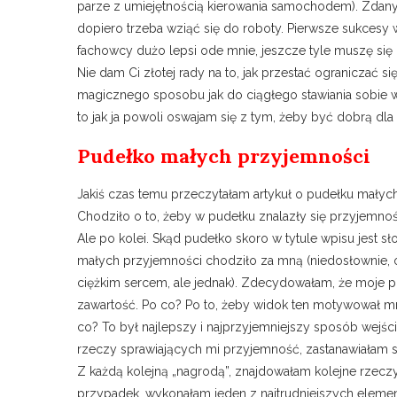
parze z umiejętnością kierowania samochodem). Zdany e
dopiero trzeba wziąć się do roboty. Pierwsze sukcesy w
fachowcy dużo lepsi ode mnie, jeszcze tyle muszę się n
Nie dam Ci złotej rady na to, jak przestać ograniczać si
magicznego sposobu jak do ciągłego stawiania sobie 
to jak ja powoli oswajam się z tym, żeby być dobrą dla 
Pudełko małych przyjemności
Jakiś czas temu przeczytałam artykuł o pudełku małych
Chodziło o to, żeby w pudełku znalazły się przyjemnoś
Ale po kolei. Skąd pudełko skoro w tytule wpisu jest s
małych przyjemności chodziło za mną (niedosłownie, 
ciężkim sercem, ale jednak). Zdecydowałam, że moje p
zawartość. Po co? Po to, żeby widok ten motywował mni
co? To był najlepszy i najprzyjemniejszy sposób wejś
rzeczy sprawiających mi przyjemność, zastanawiałam 
Z każdą kolejną „nagrodą”, znajdowałam kolejne rzeczy,
przypadek, wykonałam jeden z najtrudniejszych elementó