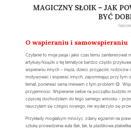
MAGICZNY SŁOIK – JAK PO
BYĆ DOB
napis
O wspieraniu i samowspieraniu
Czytanie to moja pasja i jakiś czas temu zainteresował
artykuły/książki o tej tematyce bardzo często przyk
wspieraniu innych – męża, dzieci, przyjaciół, rodzicó
motywować i wspierać innych, zapominając przy tym o 
temat, ponieważ sama miewam z tym problem 😉 Wspier
przyjemność. Wspieranie siebie na początku budziło m
częściej dochodziłam do tego samego wniosku – prze
nauczyłam się czegoś nowego, nie wydarzyło się prze
Przykłady mogłabym mnożyć: zdany egzamin na prawo
sztukę prowadzenia auta (tak, tak, ta plastikowa plakie