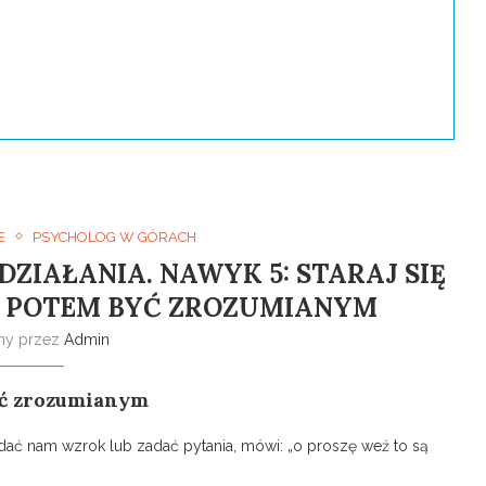
E
PSYCHOLOG W GÓRACH
IAŁANIA. NAWYK 5: STARAJ SIĘ
, POTEM BYĆ ZROZUMIANYM
any przez
Admin
yć zrozumianym
ać nam wzrok lub zadać pytania, mówi: „o proszę weź to są