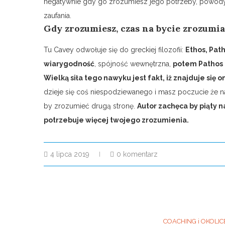
negatywnie gdy go zrozumiesz jego potrzeby, powod
zaufania.
Gdy zrozumiesz, czas na bycie zrozum
Tu Cavey odwołuje się do greckiej filozofii:
Ethos, Pat
wiarygodność
, spójność wewnętrzna,
potem Pathos 
Wielką siła tego nawyku jest fakt, iż znajduje s
dzieje się coś niespodziewanego i masz poczucie że n
by zrozumieć drugą stronę.
Autor zachęca by piąty 
potrzebuje więcej twojego zrozumienia.
4 lipca 2019
0 komentarz
COACHING i OKOLIC