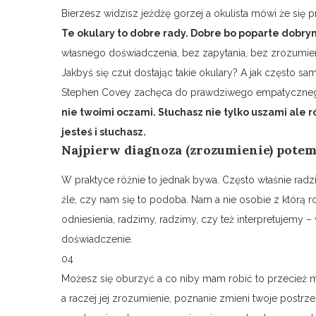
Bierzesz widzisz jeżdżę gorzej a okulista mówi że się 
Te okulary to dobre rady. Dobre bo poparte dobrym
własnego doświadczenia, bez zapytania, bez zrozumien
Jakbyś się czuł dostając takie okulary? A jak często sam
Stephen Covey zachęca do prawdziwego empatyczneg
nie twoimi oczami. Słuchasz nie tylko uszami ale
jesteś i słuchasz.
Najpierw diagnoza
(zrozumienie)
potem 
W praktyce różnie to jednak bywa. Często właśnie ra
źle, czy nam się to podoba. Nam a nie osobie z któr
odniesienia, radzimy, radzimy, czy też interpretujemy 
doświadczenie.
04
Możesz się oburzyć a co niby mam robić to przecież 
a raczej jej zrozumienie, poznanie zmieni twoje postrz