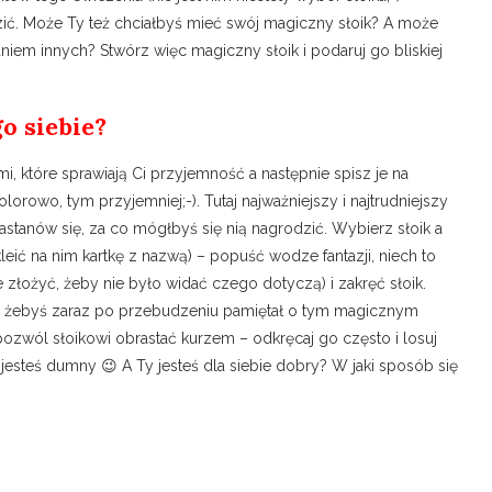
zić. Może Ty też chciałbyś mieć swój magiczny słoik? A może
niem innych? Stwórz więc magiczny słoik i podaruj go bliskiej
o siebie?
 które sprawiają Ci przyjemność a następnie spisz je na
olorowo, tym przyjemniej;-). Tutaj najważniejszy i najtrudniejszy
astanów się, za co mógłbyś się nią nagrodzić. Wybierz słoik a
eić na nim kartkę z nazwą) – popuść wodze fantazji, niech to
je złożyć, żeby nie było widać czego dotyczą) i zakręć słoik.
ni, żebyś zaraz po przebudzeniu pamiętał o tym magicznym
pozwól słoikowi obrastać kurzem – odkręcaj go często i losuj
esteś dumny 😉 A Ty jesteś dla siebie dobry? W jaki sposób się