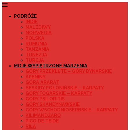
PODRÓŻE
INDIE
MALEDIWY
NORWEGIA
POLSKA
RUMUNIA
TANZANIA
TUNEZJA
TURCJA
MOJE WYPIĘTRZONE MARZENIA
GÓRY PRZEKLĘTE – GÓRY DYNARSKIE
APENINY
GÓRA ARARAT
BESKIDY POŁONIŃSKIE – KARPATY
GÓRY FOGARSKIE – KARPATY
GÓRY PSILORITIS
GÓRY SKANDYNAWSKIE
GÓRY WSCHODNIOSERBSKIE – KARPATY
KILIMANDŻARO
PICO DE TEIDE
RIŁA